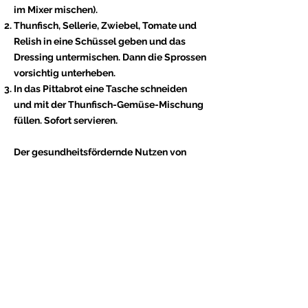
im Mixer mischen).
Thunfisch, Sellerie, Zwiebel, Tomate und
Relish in eine Schüssel geben und das
Dressing untermischen. Dann die Sprossen
vorsichtig unterheben.
In das Pittabrot eine Tasche schneiden
und mit der Thunfisch-Gemüse-Mischung
füllen. Sofort servieren.
Der gesundheitsfördernde Nutzen von
Thunfisch wird häufig in Salaten von
einem schweren, fetten Mayonnaise-
Dressing förmlich erstickt. Bei diesem
Rezept sorgen das Tofu-Dressing und das
Gemüse für einen gesunden, runden und
leichten Geschmack. Und mit einem
Vollkorn-Pittabrot haben Sie für den Salat
einen idealen, ballaststoffreichen
„Behälter“. Statt der Sprossen können Sie